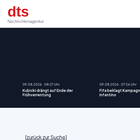
dts
Nachrichtenagentur
09.08.2026 · 08:27 Uhr
09.08.2026 · 07:26 Uhr
Kubicki drängt auf Ende der
Fifa beklagt Kampag
Frühverrentung
Infantino
[
zurück zur Suche
]