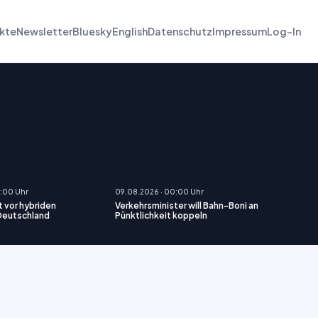
kte
Newsletter
Bluesky
English
Datenschutz
Impressum
Log-In
0:00 Uhr
09.08.2026 · 00:00 Uhr
t vor hybriden
Verkehrsminister will Bahn-Boni an
 Deutschland
Pünktlichkeit koppeln