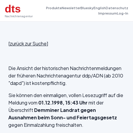
dts
Produkte
Newsletter
Bluesky
English
Datenschutz
Impressum
Log-In
Nachrichtenagentur
[
zurück zur Suche
]
Die Ansicht der historischen Nachrichtenmeldungen
der früheren Nachrichtenagentur ddp/ADN (ab 2010
"dapd") ist kostenpflichtig.
Sie können den einmaligen, vollen Lesezugriff auf die
Meldung vom
01.12.1998, 15:43 Uhr
mit der
Überschrift
Demminer Landrat gegen
Ausnahmen beim Sonn- und Feiertagsgesetz
gegen Einmalzahlung freischalten.