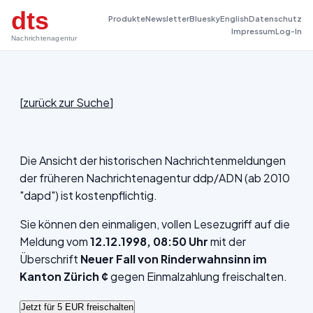
dts
Produkte
Newsletter
Bluesky
English
Datenschutz
Impressum
Log-In
Nachrichtenagentur
[
zurück zur Suche
]
Die Ansicht der historischen Nachrichtenmeldungen
der früheren Nachrichtenagentur ddp/ADN (ab 2010
"dapd") ist kostenpflichtig.
Sie können den einmaligen, vollen Lesezugriff auf die
Meldung vom
12.12.1998, 08:50 Uhr
mit der
Überschrift
Neuer Fall von Rinderwahnsinn im
Kanton Zürich ¢
gegen Einmalzahlung freischalten.