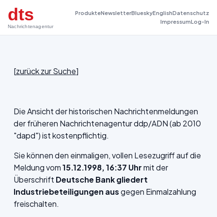
dts
Produkte
Newsletter
Bluesky
English
Datenschutz
Impressum
Log-In
Nachrichtenagentur
[
zurück zur Suche
]
Die Ansicht der historischen Nachrichtenmeldungen
der früheren Nachrichtenagentur ddp/ADN (ab 2010
"dapd") ist kostenpflichtig.
Sie können den einmaligen, vollen Lesezugriff auf die
Meldung vom
15.12.1998, 16:37 Uhr
mit der
Überschrift
Deutsche Bank gliedert
Industriebeteiligungen aus
gegen Einmalzahlung
freischalten.