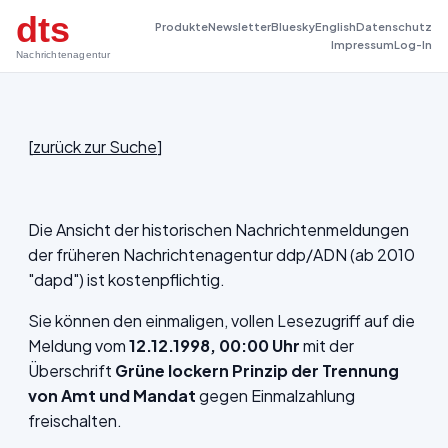
dts
Produkte
Newsletter
Bluesky
English
Datenschutz
Impressum
Log-In
Nachrichtenagentur
[
zurück zur Suche
]
Die Ansicht der historischen Nachrichtenmeldungen
der früheren Nachrichtenagentur ddp/ADN (ab 2010
"dapd") ist kostenpflichtig.
Sie können den einmaligen, vollen Lesezugriff auf die
Meldung vom
12.12.1998, 00:00 Uhr
mit der
Überschrift
Grüne lockern Prinzip der Trennung
von Amt und Mandat
gegen Einmalzahlung
freischalten.