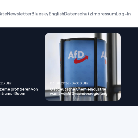
kte
Newsletter
Bluesky
English
Datenschutz
Impressum
Log-In
:23 Uhr
06.08.2026 · 06:00 Uhr
erne profitieren von
Ostdeutsche Chemieindustrie
ntrums-Boom
warnt vor AfD-Landesregierung