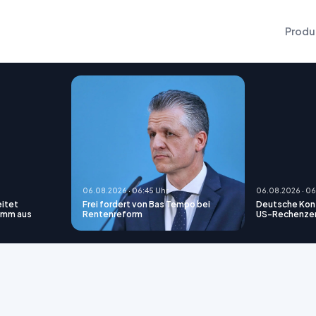
Produ
06.08.2026 · 06:45 Uhr
06.08.2026 · 06
itet
Frei fordert von Bas Tempo bei
Deutsche Konz
amm aus
Rentenreform
US-Rechenze