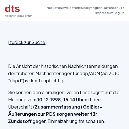
dts
Produkte
Newsletter
Bluesky
English
Datenschutz
Impressum
Log-In
Nachrichtenagentur
[
zurück zur Suche
]
Die Ansicht der historischen Nachrichtenmeldungen
der früheren Nachrichtenagentur ddp/ADN (ab 2010
"dapd") ist kostenpflichtig.
Sie können den einmaligen, vollen Lesezugriff auf die
Meldung vom
10.12.1998, 15:14 Uhr
mit der
Überschrift
(Zusammenfassung) Geißler-
Äußerungen zur PDS sorgen weiter für
Zündstoff
gegen Einmalzahlung freischalten.