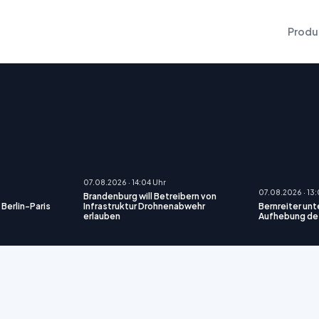
Produ
07.08.2026 · 14:04 Uhr
07.08.2026 · 13
Brandenburg will Betreibern von
Berlin-Paris
Infrastruktur Drohnenabwehr
Bernreiter unt
erlauben
Aufhebung de