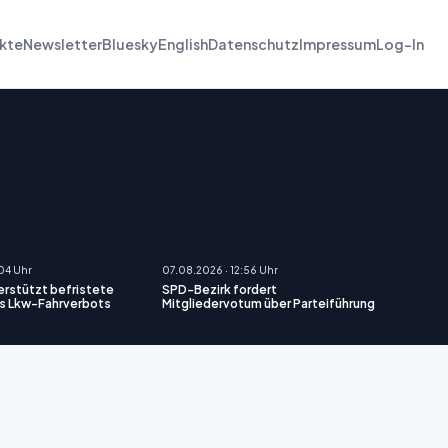
kte
Newsletter
Bluesky
English
Datenschutz
Impressum
Log-In
:04 Uhr
07.08.2026 · 12:56 Uhr
erstützt befristete
SPD-Bezirk fordert
s Lkw-Fahrverbots
Mitgliedervotum über Parteiführung