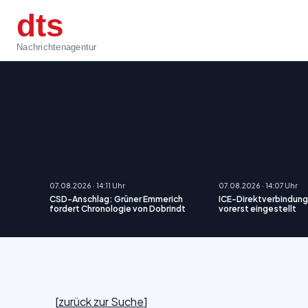
dts
Nachrichtenagentur
07.08.2026 · 14:11 Uhr
07.08.2026 · 14:07 Uhr
CSD-Anschlag: Grüner Emmerich
ICE-Direktverbindung 
fordert Chronologie von Dobrindt
vorerst eingestellt
[
zurück zur Suche
]