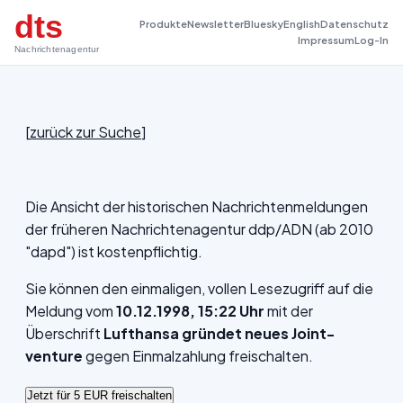
dts
Produkte
Newsletter
Bluesky
English
Datenschutz
Impressum
Log-In
Nachrichtenagentur
[
zurück zur Suche
]
Die Ansicht der historischen Nachrichtenmeldungen
der früheren Nachrichtenagentur ddp/ADN (ab 2010
"dapd") ist kostenpflichtig.
Sie können den einmaligen, vollen Lesezugriff auf die
Meldung vom
10.12.1998, 15:22 Uhr
mit der
Überschrift
Lufthansa gründet neues Joint-
venture
gegen Einmalzahlung freischalten.