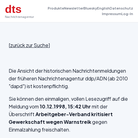
dts
Produkte
Newsletter
Bluesky
English
Datenschutz
Impressum
Log-In
Nachrichtenagentur
[
zurück zur Suche
]
Die Ansicht der historischen Nachrichtenmeldungen
der früheren Nachrichtenagentur ddp/ADN (ab 2010
"dapd") ist kostenpflichtig.
Sie können den einmaligen, vollen Lesezugriff auf die
Meldung vom
10.12.1998, 15:42 Uhr
mit der
Überschrift
Arbeitgeber-Verband kritisiert
Gewerkschaft wegen Warnstreik
gegen
Einmalzahlung freischalten.