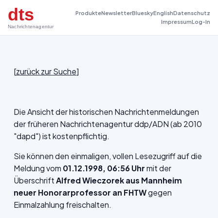
dts
Produkte
Newsletter
Bluesky
English
Datenschutz
Impressum
Log-In
Nachrichtenagentur
[
zurück zur Suche
]
Die Ansicht der historischen Nachrichtenmeldungen
der früheren Nachrichtenagentur ddp/ADN (ab 2010
"dapd") ist kostenpflichtig.
Sie können den einmaligen, vollen Lesezugriff auf die
Meldung vom
01.12.1998, 06:56 Uhr
mit der
Überschrift
Alfred Wieczorek aus Mannheim
neuer Honorarprofessor an FHTW
gegen
Einmalzahlung freischalten.