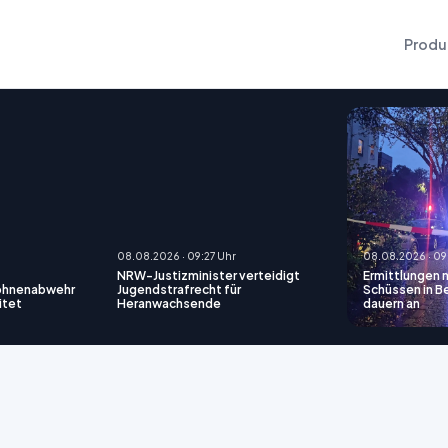
Produ
08.08.2026 · 09:27 Uhr
08.08.2026 · 09
NRW-Justizminister verteidigt
Ermittlungen 
rohnenabwehr
Jugendstrafrecht für
Schüssen in B
itet
Heranwachsende
dauern an