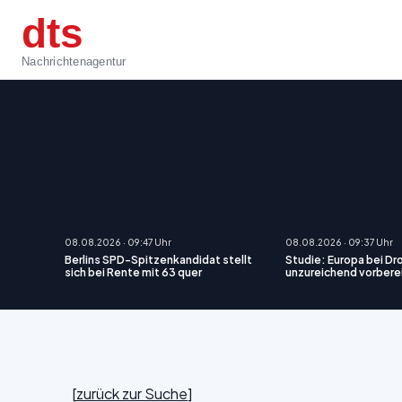
dts
Nachrichtenagentur
08.08.2026 · 09:47 Uhr
08.08.2026 · 09:37 Uhr
Berlins SPD-Spitzenkandidat stellt
Studie: Europa bei D
sich bei Rente mit 63 quer
unzureichend vorbere
[
zurück zur Suche
]