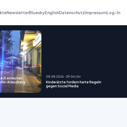
kte
Newsletter
Bluesky
English
Datenschutz
Impressum
Log-In
:17 Uhr
08.08.2026 · 09:06 Uhr
nach erneuten
erlin-Kreuzberg
Kinderärzte fordern harte Regeln
gegen Social Media