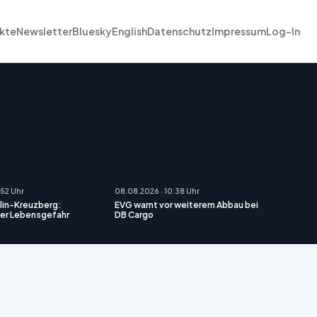
kte
Newsletter
Bluesky
English
Datenschutz
Impressum
Log-In
:52 Uhr
08.08.2026 · 10:38 Uhr
rlin-Kreuzberg:
EVG warnt vor weiterem Abbau bei
ßer Lebensgefahr
DB Cargo