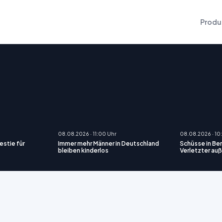
Produ
08.08.2026 · 11:00 Uhr
08.08.2026 · 10
stie für
Immer mehr Männer in Deutschland
Schüsse in Be
bleiben kinderlos
Verletzter au