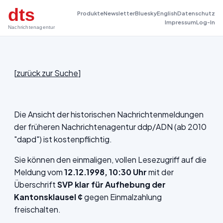
dts
Produkte
Newsletter
Bluesky
English
Datenschutz
Impressum
Log-In
Nachrichtenagentur
[
zurück zur Suche
]
Die Ansicht der historischen Nachrichtenmeldungen
der früheren Nachrichtenagentur ddp/ADN (ab 2010
"dapd") ist kostenpflichtig.
Sie können den einmaligen, vollen Lesezugriff auf die
Meldung vom
12.12.1998, 10:30 Uhr
mit der
Überschrift
SVP klar für Aufhebung der
Kantonsklausel ¢
gegen Einmalzahlung
freischalten.