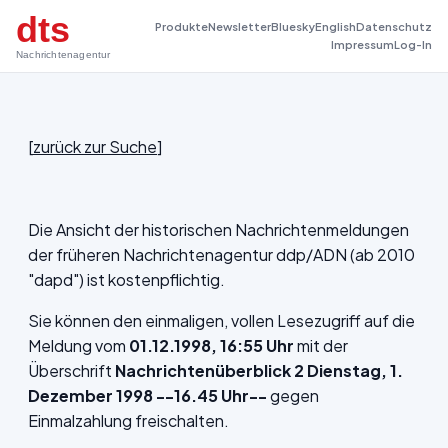
dts
Produkte
Newsletter
Bluesky
English
Datenschutz
Impressum
Log-In
Nachrichtenagentur
[
zurück zur Suche
]
Die Ansicht der historischen Nachrichtenmeldungen
der früheren Nachrichtenagentur ddp/ADN (ab 2010
"dapd") ist kostenpflichtig.
Sie können den einmaligen, vollen Lesezugriff auf die
Meldung vom
01.12.1998, 16:55 Uhr
mit der
Überschrift
Nachrichtenüberblick 2 Dienstag, 1.
Dezember 1998 --16.45 Uhr--
gegen
Einmalzahlung freischalten.