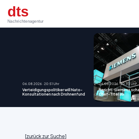
dts
Nachrichtenagentur
06.08.2026 · 20:51 Uhr
06.08.2026 · 20:33 Uhr
Verteidigungspolitiker will Nato-
Bericht: Siemens sch
Konsultationen nach Drohnenfund
Chef-Titel ab
[
zurück zur Suche
]