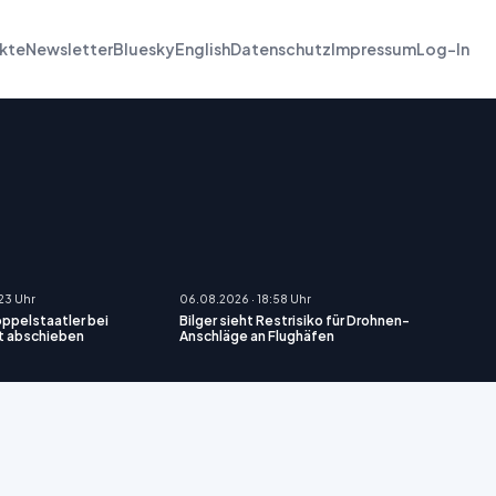
kte
Newsletter
Bluesky
English
Datenschutz
Impressum
Log-In
:23 Uhr
06.08.2026 · 18:58 Uhr
oppelstaatler bei
Bilger sieht Restrisiko für Drohnen-
t abschieben
Anschläge an Flughäfen