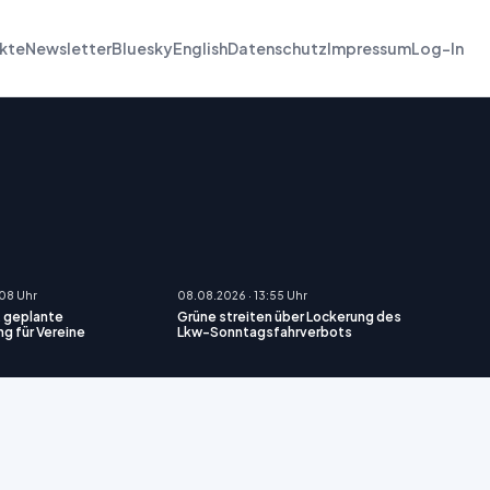
kte
Newsletter
Bluesky
English
Datenschutz
Impressum
Log-In
:08 Uhr
08.08.2026 · 13:55 Uhr
rt geplante
Grüne streiten über Lockerung des
g für Vereine
Lkw-Sonntagsfahrverbots