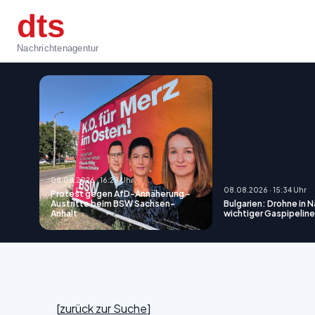
dts
Nachrichtenagentur
08.08.2026 · 16:28 Uhr
08.08.2026 · 15:34 Uhr
Protest gegen AfD-Annäherung -
Austritte beim BSW Sachsen-
Bulgarien: Drohne in 
Anhalt
wichtiger Gaspipeline
[
zurück zur Suche
]