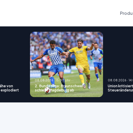
Produ
08.08.2026 · 15:03 Uhr
08.08.2026 · 14
Nähe von
2. Bundesliga: Braunschweig
Union kritisie
 explodiert
schießt Magdeburg ab
Steueränderun