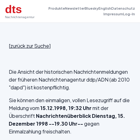
dts
Produkte
Newsletter
Bluesky
English
Datenschutz
Impressum
Log-In
Nachrichtenagentur
[
zurück zur Suche
]
Die Ansicht der historischen Nachrichtenmeldungen
der früheren Nachrichtenagentur ddp/ADN (ab 2010
"dapd") ist kostenpflichtig.
Sie können den einmaligen, vollen Lesezugriff auf die
Meldung vom
15.12.1998, 19:32 Uhr
mit der
Überschrift
Nachrichtenüberblick Dienstag, 15.
Dezember 1998 --19.30 Uhr--
gegen
Einmalzahlung freischalten.