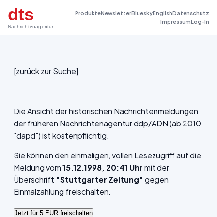
dts
Produkte
Newsletter
Bluesky
English
Datenschutz
Impressum
Log-In
Nachrichtenagentur
[
zurück zur Suche
]
Die Ansicht der historischen Nachrichtenmeldungen
der früheren Nachrichtenagentur ddp/ADN (ab 2010
"dapd") ist kostenpflichtig.
Sie können den einmaligen, vollen Lesezugriff auf die
Meldung vom
15.12.1998, 20:41 Uhr
mit der
Überschrift
"Stuttgarter Zeitung"
gegen
Einmalzahlung freischalten.