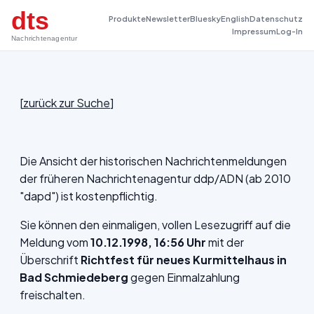
dts
Produkte
Newsletter
Bluesky
English
Datenschutz
Impressum
Log-In
Nachrichtenagentur
[
zurück zur Suche
]
Die Ansicht der historischen Nachrichtenmeldungen
der früheren Nachrichtenagentur ddp/ADN (ab 2010
"dapd") ist kostenpflichtig.
Sie können den einmaligen, vollen Lesezugriff auf die
Meldung vom
10.12.1998, 16:56 Uhr
mit der
Überschrift
Richtfest für neues Kurmittelhaus in
Bad Schmiedeberg
gegen Einmalzahlung
freischalten.