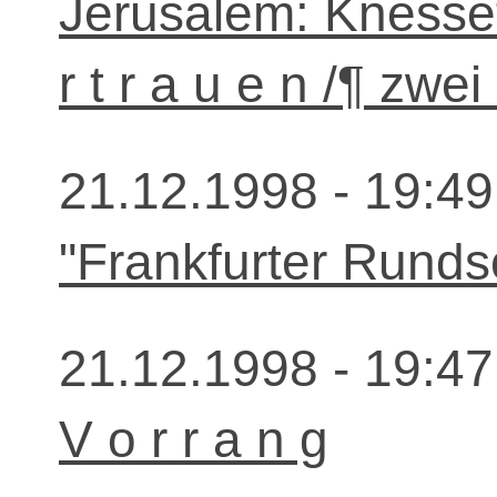
Jerusalem: Knesset
r t r a u e n /¶ zwei
21.12.1998 - 19:49
"Frankfurter Rund
21.12.1998 - 19:47
V o r r a n g